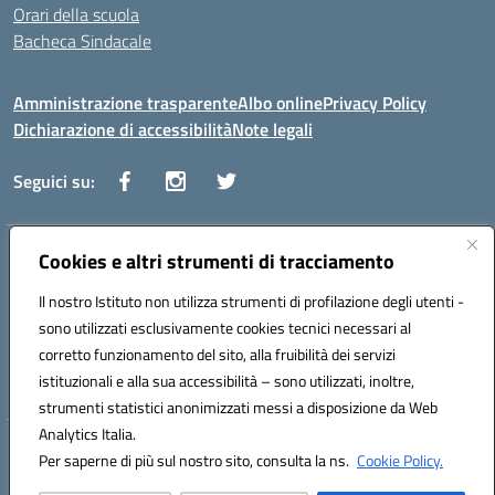
Orari della scuola
Bacheca Sindacale
Amministrazione trasparente
Albo online
Privacy Policy
Dichiarazione di accessibilità
Note legali
Seguici su:
Indirizzo:
Cookies e altri strumenti di tracciamento
Via Vaccari n.5 e Via Falcone n.20 - 91025 Marsala
Centralino:
09231928988
Email:
tppm03000q@istruzione.it
Il nostro Istituto non utilizza strumenti di profilazione degli utenti -
Posta elettronica certificata (PEC):
tppm03000q@pec.istruzione.it
sono utilizzati esclusivamente cookies tecnici necessari al
Codice fiscale: 82004490817
corretto funzionamento del sito, alla fruibilità dei servizi
Codice meccanografico:
TPPM03000Q
istituzionali e alla sua accessibilità – sono utilizzati, inoltre,
strumenti statistici anonimizzati messi a disposizione da Web
Analytics Italia.
Hosting & Powered by 3D Solution S.r.l.
Per saperne di più sul nostro sito, consulta la ns.
Cookie Policy.
Concept & Design by Designers Italia