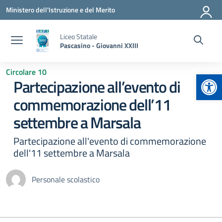
Vai ai contenuti
Vai al menu di navigazione
Vai al footer
Ministero dell'Istruzione e del Merito
Liceo Statale
Pascasino - Giovanni XXIII
Circolare 10
Apr
Partecipazione all’evento di
commemorazione dell’11
settembre a Marsala
Partecipazione all'evento di commemorazione
dell'11 settembre a Marsala
Personale scolastico