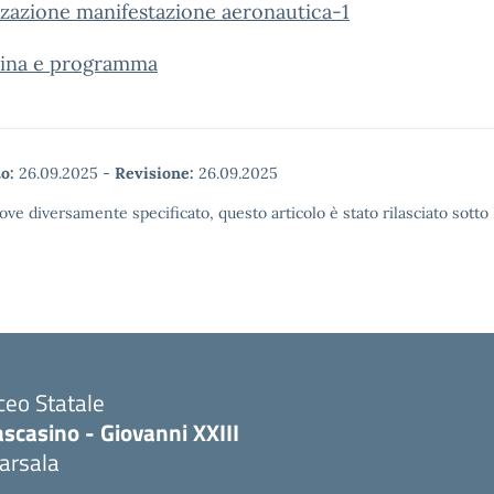
zazione manifestazione aeronautica-1
ina e programma
o:
26.09.2025
-
Revisione:
26.09.2025
ove diversamente specificato, questo articolo è stato rilasciato sott
ceo Statale
scasino - Giovanni XXIII
arsala
Visita la pagina iniziale della scuola