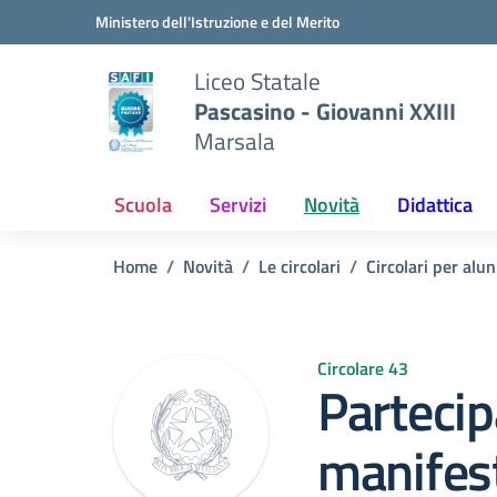
Vai ai contenuti
Vai al menu di navigazione
Vai al footer
Ministero dell'Istruzione e del Merito
Liceo Statale
Pascasino - Giovanni XXIII
Marsala
Scuola
Servizi
Novità
Didattica
Home
Novità
Le circolari
Circolari per alun
Circolare 43
Partecip
manifest