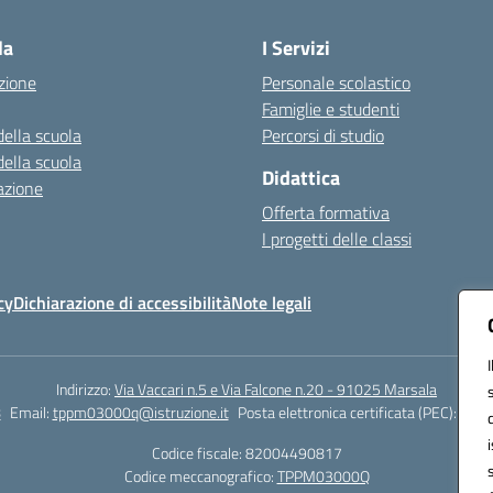
la
I Servizi
zione
Personale scolastico
Famiglie e studenti
della scuola
Percorsi di studio
della scuola
Didattica
azione
Offerta formativa
I progetti delle classi
cy
Dichiarazione di accessibilità
Note legali
Indirizzo:
Via Vaccari n.5 e Via Falcone n.20 - 91025 Marsala
8
Email:
tppm03000q@istruzione.it
Posta elettronica certificata (PEC):
tppm
Codice fiscale: 82004490817
Codice meccanografico:
TPPM03000Q