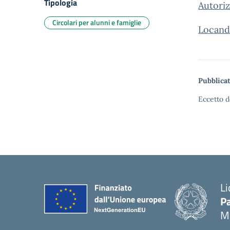
Tipologia
Autoriz
Circolari per alunni e famiglie
Locand
Pubblicat
Eccetto d
Li
Pa
M
— 