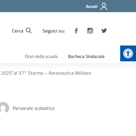
Accedi
Cerca
Seguici su:
Apr
Orari della scuola
Bacheca Sindacale
i 2025”al 37° Stormo – Aeronautica Militare
Personale scolastico