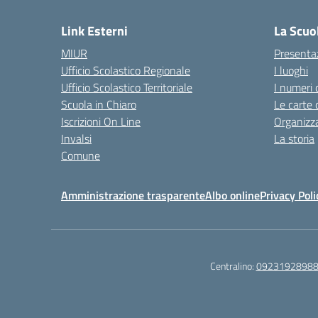
Link Esterni
La Scuo
MIUR
Presenta
Ufficio Scolastico Regionale
I luoghi
Ufficio Scolastico Territoriale
I numeri 
Scuola in Chiaro
Le carte 
Iscrizioni On Line
Organizz
Invalsi
La storia
Comune
Amministrazione trasparente
Albo online
Privacy Poli
Centralino:
0923192898