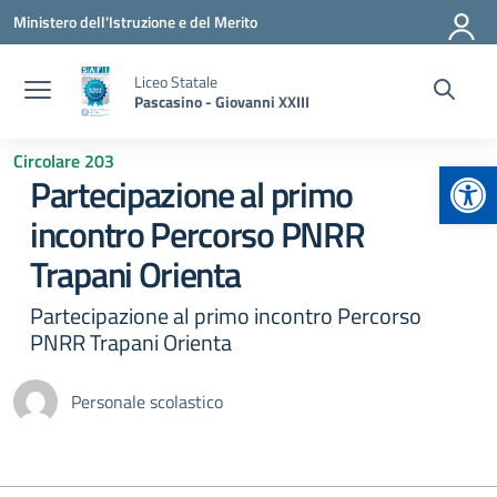
Vai ai contenuti
Vai al menu di navigazione
Vai al footer
Ministero dell'Istruzione e del Merito
Liceo Statale
Pascasino - Giovanni XXIII
Circolare 203
Apr
Partecipazione al primo
incontro Percorso PNRR
Trapani Orienta
Partecipazione al primo incontro Percorso
PNRR Trapani Orienta
Personale scolastico