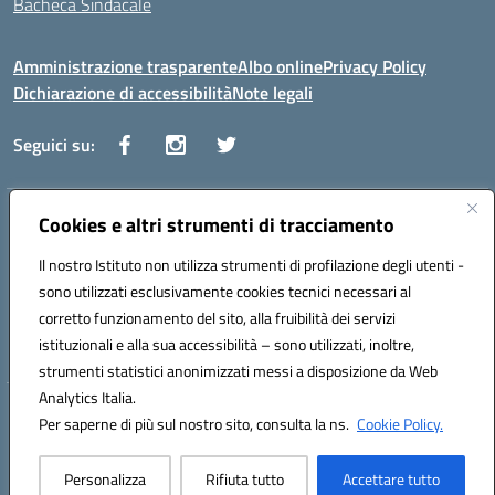
Bacheca Sindacale
Amministrazione trasparente
Albo online
Privacy Policy
Dichiarazione di accessibilità
Note legali
Seguici su:
Indirizzo:
Cookies e altri strumenti di tracciamento
Via Vaccari n.5 e Via Falcone n.20 - 91025 Marsala
Centralino:
09231928988
Email:
tppm03000q@istruzione.it
Il nostro Istituto non utilizza strumenti di profilazione degli utenti -
Posta elettronica certificata (PEC):
tppm03000q@pec.istruzione.it
sono utilizzati esclusivamente cookies tecnici necessari al
Codice fiscale: 82004490817
corretto funzionamento del sito, alla fruibilità dei servizi
Codice meccanografico:
TPPM03000Q
istituzionali e alla sua accessibilità – sono utilizzati, inoltre,
strumenti statistici anonimizzati messi a disposizione da Web
Analytics Italia.
Hosting & Powered by 3D Solution S.r.l.
Per saperne di più sul nostro sito, consulta la ns.
Cookie Policy.
Concept & Design by Designers Italia
Personalizza
Rifiuta tutto
Accettare tutto