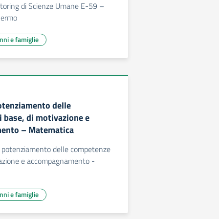
toring di Scienze Umane E-59 –
alermo
unni e famiglie
otenziamento delle
 base, di motivazione e
ento – Matematica
di potenziamento delle competenze
ivazione e accompagnamento -
unni e famiglie