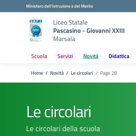
Vai ai contenuti
Vai al menu di navigazione
Vai al footer
Ministero dell'Istruzione e del Merito
Liceo Statale
Pascasino - Giovanni XXIII
Marsala
Scuola
Servizi
Novità
Didattica
Home
Novità
Le circolari
Page 28
Le circolari
Le circolari della scuola