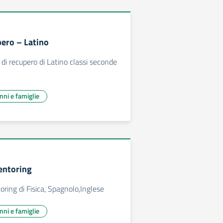
pero – Latino
 di recupero di Latino classi seconde
unni e famiglie
entoring
oring di Fisica, Spagnolo,Inglese
unni e famiglie