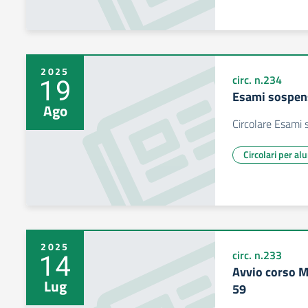
2025
19
circ. n.234
Esami sospens
Ago
Circolare Esami 
Circolari per al
2025
14
circ. n.233
Avvio corso M
Lug
59