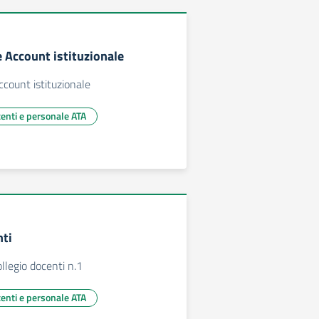
e Account istituzionale
ccount istituzionale
centi e personale ATA
nti
legio docenti n.1
centi e personale ATA