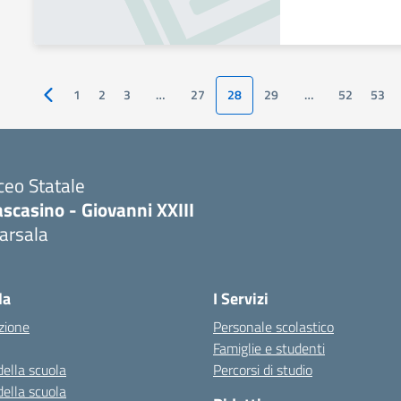
1
2
3
…
27
28
29
…
52
53
Pagina precedente
ceo Statale
scasino - Giovanni XXIII
arsala
Visita la pagina iniziale della scuola
la
I Servizi
zione
Personale scolastico
Famiglie e studenti
della scuola
Percorsi di studio
della scuola