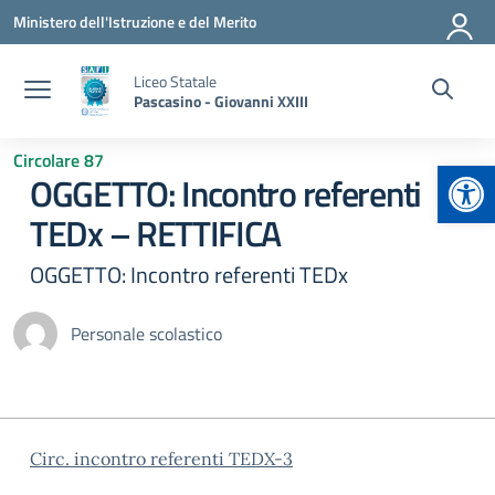
Vai ai contenuti
Vai al menu di navigazione
Vai al footer
Ministero dell'Istruzione e del Merito
Liceo Statale
Pascasino - Giovanni XXIII
Circolare 87
Apr
OGGETTO: Incontro referenti
TEDx – RETTIFICA
OGGETTO: Incontro referenti TEDx
Personale scolastico
Circ. incontro referenti TEDX-3