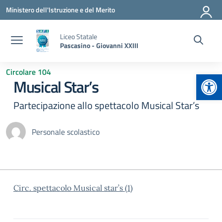
Vai ai contenuti
Vai al menu di navigazione
Vai al footer
Ministero dell'Istruzione e del Merito
Liceo Statale
Pascasino - Giovanni XXIII
Circolare 104
Apr
Musical Star’s
Partecipazione allo spettacolo Musical Star’s
Personale scolastico
Circ. spettacolo Musical star’s (1)