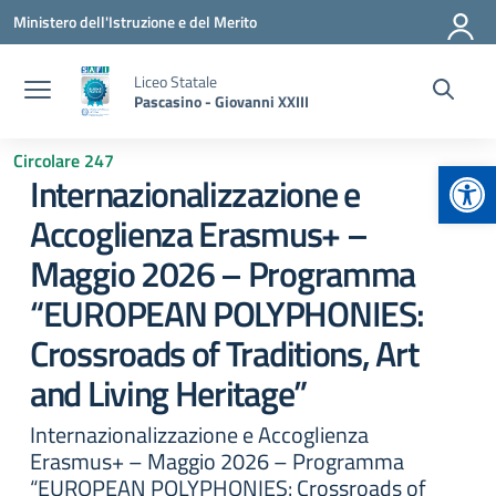
Vai ai contenuti
Vai al menu di navigazione
Vai al footer
Ministero dell'Istruzione e del Merito
Liceo Statale
Pascasino - Giovanni XXIII
Circolare 247
Apr
Internazionalizzazione e
Accoglienza Erasmus+ –
Maggio 2026 – Programma
“EUROPEAN POLYPHONIES:
Crossroads of Traditions, Art
and Living Heritage”
Internazionalizzazione e Accoglienza
Erasmus+ – Maggio 2026 – Programma
“EUROPEAN POLYPHONIES: Crossroads of