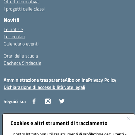
Offerta formativa
I progetti delle classi
Novità
Le notizie
Le circolari
Calendario eventi
Orari della scuola
Bacheca Sindacale
Amministrazione trasparente
Albo online
Privacy Policy
Dichiarazione di accessibilità
Note legali
Seguici su:
Indirizzo:
Cookies e altri strumenti di tracciamento
Via Vaccari n.5 e Via Falcone n.20 - 91025 Marsala
Centralino:
09231928988
Email:
tppm03000q@istruzione.it
Il nostro Istituto non utilizza strumenti di profilazione degli utenti -
Posta elettronica certificata (PEC):
tppm03000q@pec.istruzione.it