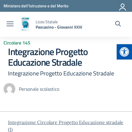
Vai ai contenuti
Vai al menu di navigazione
Vai al footer
Ministero dell'Istruzione e del Merito
Liceo Statale
Pascasino - Giovanni XXIII
Circolare 145
Apr
Integrazione Progetto
Educazione Stradale
Integrazione Progetto Educazione Stradale
Personale scolastico
Integrazione Circolare Progetto Educazione stradale
(1)