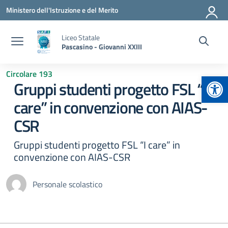
Vai ai contenuti
Vai al menu di navigazione
Vai al footer
Ministero dell'Istruzione e del Merito
Liceo Statale
Pascasino - Giovanni XXIII
Circolare 193
Apr
Gruppi studenti progetto FSL “I
care” in convenzione con AIAS-
CSR
Gruppi studenti progetto FSL “I care” in
convenzione con AIAS-CSR
Personale scolastico