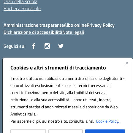
Orari della scuola
Bacheca Sindacale
Amministrazione trasparente
Albo online
Privacy Policy
Dichiarazione di accessibilità
Note legali
Seguici su:
Indirizzo:
Cookies e altri strumenti di tracciamento
Via Vaccari n.5 e Via Falcone n.20 - 91025 Marsala
Centralino:
09231928988
Email:
tppm03000q@istruzione.it
Il nostro Istituto non utilizza strumenti di profilazione degli utenti -
Posta elettronica certificata (PEC):
tppm03000q@pec.istruzione.it
sono utilizzati esclusivamente cookies tecnici necessari al
Codice fiscale: 82004490817
corretto funzionamento del sito, alla fruibilità dei servizi
Codice meccanografico:
TPPM03000Q
istituzionali e alla sua accessibilità – sono utilizzati, inoltre,
strumenti statistici anonimizzati messi a disposizione da Web
Analytics Italia.
Hosting & Powered by 3D Solution S.r.l.
Per saperne di più sul nostro sito, consulta la ns.
Cookie Policy.
Concept & Design by Designers Italia