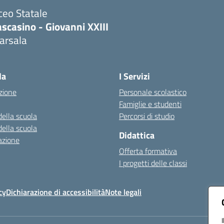
ceo Statale
scasino - Giovanni XXIII
arsala
Visita la pagina iniziale della scuola
la
I Servizi
zione
Personale scolastico
Famiglie e studenti
della scuola
Percorsi di studio
della scuola
Didattica
azione
Offerta formativa
I progetti delle classi
cy
Dichiarazione di accessibilità
Note legali