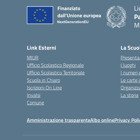
Li
Pa
M
— 
Link Esterni
La Scuo
MIUR
Presenta
Ufficio Scolastico Regionale
I luoghi
Ufficio Scolastico Territoriale
I numeri 
Scuola in Chiaro
Le carte 
Iscrizioni On Line
Organizz
Invalsi
La storia
Comune
Amministrazione trasparente
Albo online
Privacy Poli