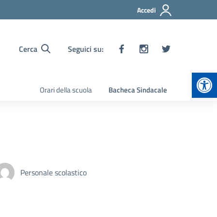
Accedi
Cerca
Seguici su:
Apr
Orari della scuola
Bacheca Sindacale
Personale scolastico