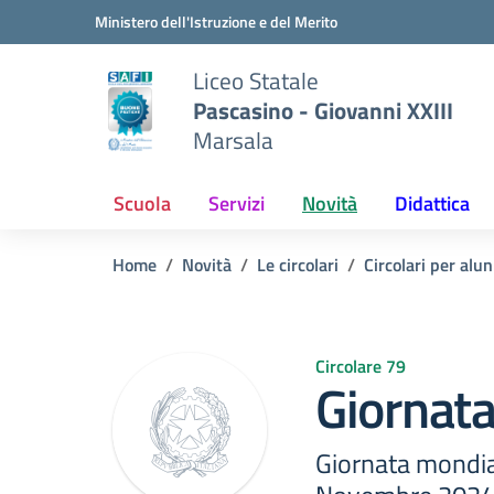
Vai ai contenuti
Vai al menu di navigazione
Vai al footer
Ministero dell'Istruzione e del Merito
Liceo Statale
Pascasino - Giovanni XXIII
Marsala
Scuola
Servizi
Novità
Didattica
Home
Novità
Le circolari
Circolari per alun
Circolare 79
Giornata
Giornata mondial