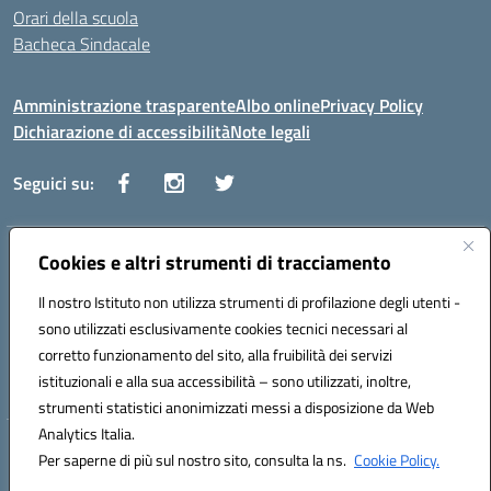
Orari della scuola
Bacheca Sindacale
Amministrazione trasparente
Albo online
Privacy Policy
Dichiarazione di accessibilità
Note legali
Seguici su:
Indirizzo:
Cookies e altri strumenti di tracciamento
Via Vaccari n.5 e Via Falcone n.20 - 91025 Marsala
Centralino:
09231928988
Email:
tppm03000q@istruzione.it
Il nostro Istituto non utilizza strumenti di profilazione degli utenti -
Posta elettronica certificata (PEC):
tppm03000q@pec.istruzione.it
sono utilizzati esclusivamente cookies tecnici necessari al
Codice fiscale: 82004490817
corretto funzionamento del sito, alla fruibilità dei servizi
Codice meccanografico:
TPPM03000Q
istituzionali e alla sua accessibilità – sono utilizzati, inoltre,
strumenti statistici anonimizzati messi a disposizione da Web
Analytics Italia.
Hosting & Powered by 3D Solution S.r.l.
Per saperne di più sul nostro sito, consulta la ns.
Cookie Policy.
Concept & Design by Designers Italia