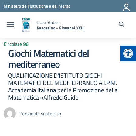
Vai ai contenuti
Vai al menu di navigazione
Vai al footer
Ministero dell'Istruzione e del Merito
Liceo Statale
Pascasino - Giovanni XXIII
Circolare 96
Apr
Giochi Matematici del
mediterraneo
QUALIFICAZIONE D'ISTITUTO GIOCHI
MATEMATICI DEL MEDITERRANEO A.I.P.M.
Accademia Italiana per la Promozione della
Matematica «Alfredo Guido
Personale scolastico