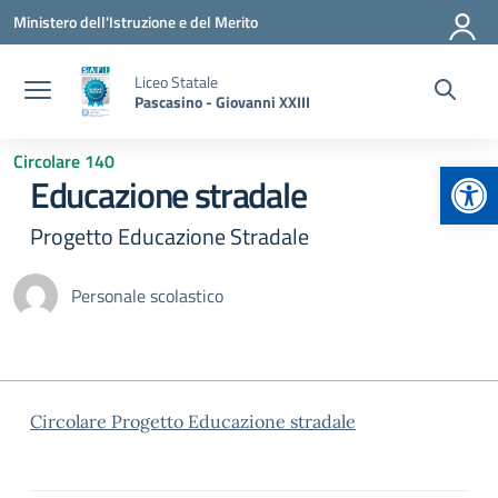
Vai ai contenuti
Vai al menu di navigazione
Vai al footer
Ministero dell'Istruzione e del Merito
Liceo Statale
Pascasino - Giovanni XXIII
Circolare 140
Apr
Educazione stradale
Progetto Educazione Stradale
Personale scolastico
Circolare Progetto Educazione stradale