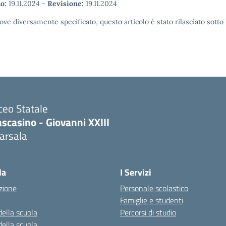
o:
19.11.2024
-
Revisione:
19.11.2024
ove diversamente specificato, questo articolo è stato rilasciato sott
ceo Statale
scasino - Giovanni XXIII
arsala
Visita la pagina iniziale della scuola
la
I Servizi
zione
Personale scolastico
Famiglie e studenti
della scuola
Percorsi di studio
della scuola