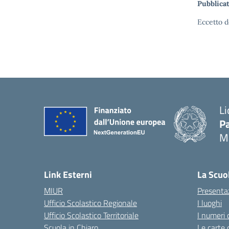
Pubblicat
Eccetto d
Li
Pa
M
— 
Link Esterni
La Scuo
MIUR
Presenta
Ufficio Scolastico Regionale
I luoghi
Ufficio Scolastico Territoriale
I numeri 
Scuola in Chiaro
Le carte 