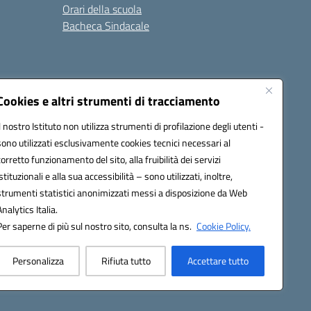
Orari della scuola
Bacheca Sindacale
Seguici su:
Cookies e altri strumenti di tracciamento
Il nostro Istituto non utilizza strumenti di profilazione degli utenti -
sono utilizzati esclusivamente cookies tecnici necessari al
03000q@pec.istruzione.it
corretto funzionamento del sito, alla fruibilità dei servizi
istituzionali e alla sua accessibilità – sono utilizzati, inoltre,
strumenti statistici anonimizzati messi a disposizione da Web
Analytics Italia.
Per saperne di più sul nostro sito, consulta la ns.
Cookie Policy.
Personalizza
Rifiuta tutto
Accettare tutto