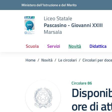
Vai ai contenuti
Vai al menu di navigazione
Vai al footer
Ministero dell'Istruzione e del Merito
Liceo Statale
Pascasino - Giovanni XXIII
Marsala
Scuola
Servizi
Novità
Didattica
Home
Novità
Le circolari
Circolari per doc
Circolare 86
Disponib
ore di at