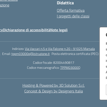
Didattica
azione
Offerta formativa
I progetti delle classi
cy
Dichiarazione di accessibilità
Note legali
Indirizzo:
Via Vaccari n.5 e Via Falcone n.20 - 91025 Marsala
8
Email:
tppm03000q@istruzione.it
Posta elettronica certificata (PEC):
tppm
Codice fiscale: 82004490817
Codice meccanografico:
TPPM03000Q
Hosting & Powered by 3D Solution S.r.l.
Concept & Design by Designers Italia