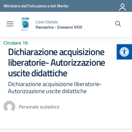
Vai ai contenuti
Vai al menu di navigazione
Vai al footer
Ministero dell'Istruzione e del Merito
Liceo Statale
Pascasino - Giovanni XXIII
Circolare 19
Apr
Dichiarazione acquisizione
liberatorie- Autorizzazione
uscite didattiche
Dichiarazione acquisizione liberatorie-
Autorizzazione uscite didattiche
Personale scolastico