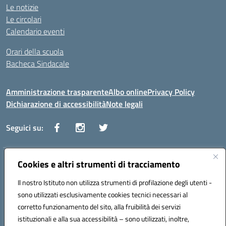
Le notizie
Le circolari
Calendario eventi
Orari della scuola
Bacheca Sindacale
Amministrazione trasparente
Albo online
Privacy Policy
Dichiarazione di accessibilità
Note legali
Seguici su:
Indirizzo:
Cookies e altri strumenti di tracciamento
Via Vaccari n.5 e Via Falcone n.20 - 91025 Marsala
Centralino:
09231928988
Email:
tppm03000q@istruzione.it
Il nostro Istituto non utilizza strumenti di profilazione degli utenti -
Posta elettronica certificata (PEC):
tppm03000q@pec.istruzione.it
sono utilizzati esclusivamente cookies tecnici necessari al
Codice fiscale: 82004490817
corretto funzionamento del sito, alla fruibilità dei servizi
Codice meccanografico:
TPPM03000Q
istituzionali e alla sua accessibilità – sono utilizzati, inoltre,