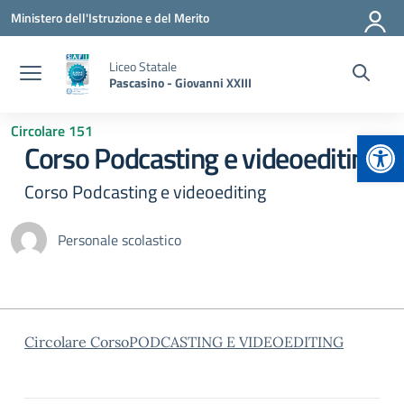
Vai ai contenuti
Vai al menu di navigazione
Vai al footer
Ministero dell'Istruzione e del Merito
Liceo Statale
Pascasino - Giovanni XXIII
Circolare 151
Apr
Corso Podcasting e videoediting
Corso Podcasting e videoediting
Personale scolastico
Circolare CorsoPODCASTING E VIDEOEDITING