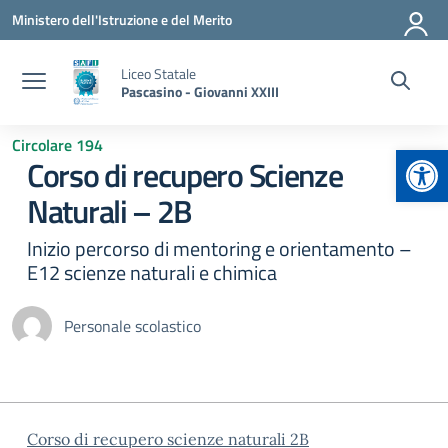
Vai ai contenuti
Vai al menu di navigazione
Vai al footer
Ministero dell'Istruzione e del Merito
Liceo Statale
Pascasino - Giovanni XXIII
Circolare 194
Apr
Corso di recupero Scienze
Naturali – 2B
Inizio percorso di mentoring e orientamento –
E12 scienze naturali e chimica
Personale scolastico
Corso di recupero scienze naturali 2B