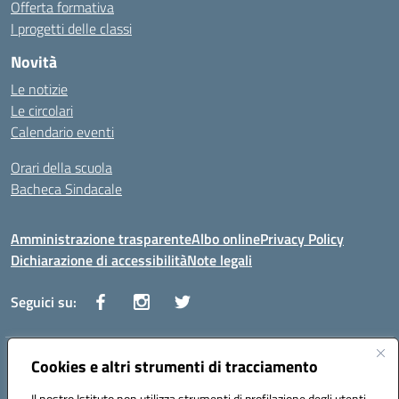
Offerta formativa
I progetti delle classi
Novità
Le notizie
Le circolari
Calendario eventi
Orari della scuola
Bacheca Sindacale
Amministrazione trasparente
Albo online
Privacy Policy
Dichiarazione di accessibilità
Note legali
Seguici su:
Indirizzo:
Cookies e altri strumenti di tracciamento
Via Vaccari n.5 e Via Falcone n.20 - 91025 Marsala
Centralino:
09231928988
Email:
tppm03000q@istruzione.it
Il nostro Istituto non utilizza strumenti di profilazione degli utenti -