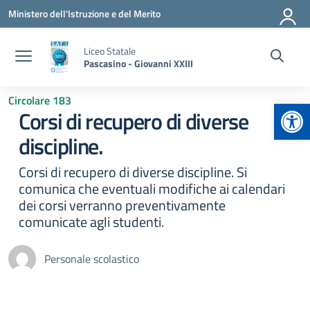
Vai ai contenuti
Vai al menu di navigazione
Vai al footer
Ministero dell'Istruzione e del Merito
Liceo Statale
Pascasino - Giovanni XXIII
Circolare 183
Apr
Corsi di recupero di diverse
discipline.
Corsi di recupero di diverse discipline. Si
comunica che eventuali modifiche ai calendari
dei corsi verranno preventivamente
comunicate agli studenti.
Personale scolastico