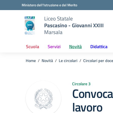
Vai ai contenuti
Vai al menu di navigazione
Vai al footer
Ministero dell'Istruzione e del Merito
Liceo Statale
Pascasino - Giovanni XXIII
Marsala
Scuola
Servizi
Novità
Didattica
Home
Novità
Le circolari
Circolari per doc
Circolare 3
Convoca
lavoro