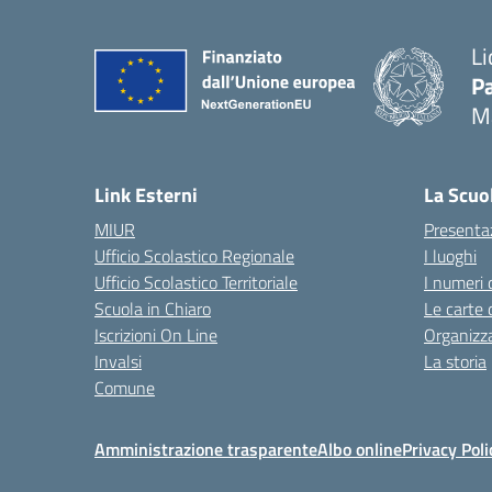
Li
Pa
M
— 
Link Esterni
La Scuo
MIUR
Presenta
Ufficio Scolastico Regionale
I luoghi
Ufficio Scolastico Territoriale
I numeri 
Scuola in Chiaro
Le carte 
Iscrizioni On Line
Organizz
Invalsi
La storia
Comune
Amministrazione trasparente
Albo online
Privacy Poli