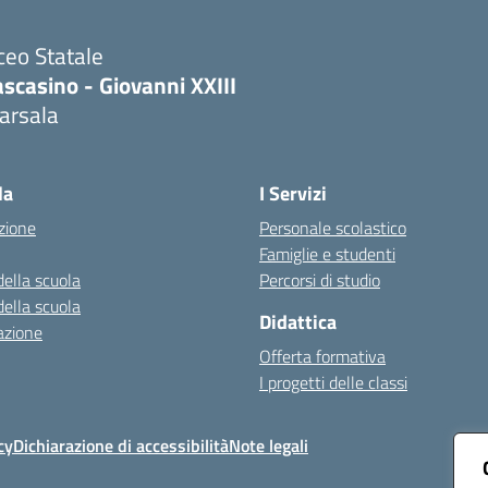
ceo Statale
scasino - Giovanni XXIII
arsala
Visita la pagina iniziale della scuola
la
I Servizi
zione
Personale scolastico
Famiglie e studenti
della scuola
Percorsi di studio
della scuola
Didattica
azione
Offerta formativa
I progetti delle classi
cy
Dichiarazione di accessibilità
Note legali