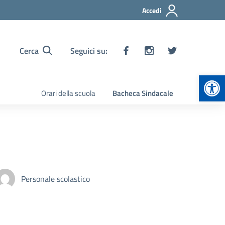
Accedi
Cerca
Seguici su:
Apr
Orari della scuola
Bacheca Sindacale
Personale scolastico