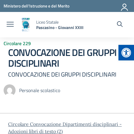
Vai ai contenuti
Vai al menu di navigazione
Vai al footer
Ministero dell'Istruzione e del Merito
Liceo Statale
Pascasino - Giovanni XXIII
Circolare 229
Apr
CONVOCAZIONE DEI GRUPPI
DISCIPLINARI
CONVOCAZIONE DEI GRUPPI DISCIPLINARI
Personale scolastico
Circolare Convocazione Dipartimenti disciplinari -
Adozioni libri di testo (2)