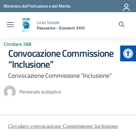
Vai ai contenuti
Vai al menu di navigazione
Vai al footer
Ministero dell'Istruzione e del Merito
Liceo Statale
Pascasino - Giovanni XXIII
Circolare 268
Apr
Convocazione Commissione
“Inclusione”
Convocazione Commissione “Inclusione”
Personale scolastico
Circolare convocazione Commissione Inclusione