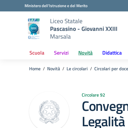
Vai ai contenuti
Vai al menu di navigazione
Vai al footer
Ministero dell'Istruzione e del Merito
Liceo Statale
Pascasino - Giovanni XXIII
Marsala
Scuola
Servizi
Novità
Didattica
Home
Novità
Le circolari
Circolari per doc
Circolare 92
Convegn
Legalità