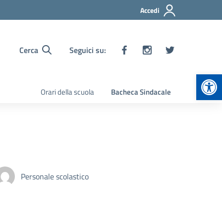
Accedi
Cerca
Seguici su:
Apr
Orari della scuola
Bacheca Sindacale
Personale scolastico