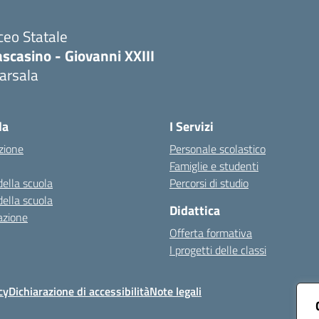
ceo Statale
scasino - Giovanni XXIII
arsala
Visita la pagina iniziale della scuola
la
I Servizi
zione
Personale scolastico
Famiglie e studenti
della scuola
Percorsi di studio
della scuola
Didattica
azione
Offerta formativa
I progetti delle classi
cy
Dichiarazione di accessibilità
Note legali