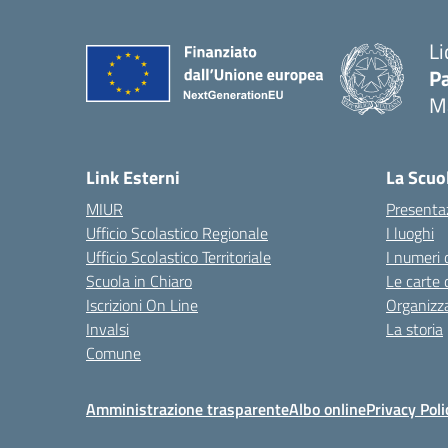
Li
Pa
M
— 
Link Esterni
La Scuo
MIUR
Presenta
Ufficio Scolastico Regionale
I luoghi
Ufficio Scolastico Territoriale
I numeri 
Scuola in Chiaro
Le carte 
Iscrizioni On Line
Organizz
Invalsi
La storia
Comune
Amministrazione trasparente
Albo online
Privacy Poli