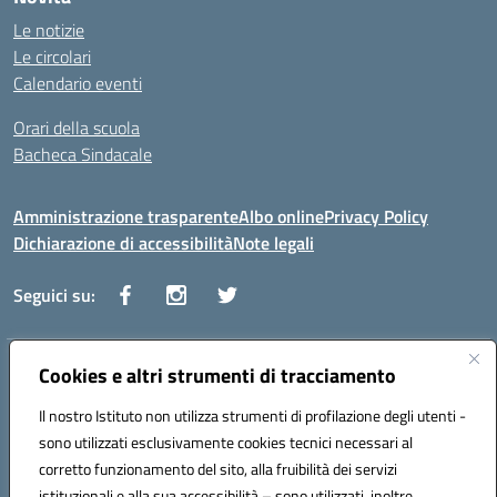
Le notizie
Le circolari
Calendario eventi
Orari della scuola
Bacheca Sindacale
Amministrazione trasparente
Albo online
Privacy Policy
Dichiarazione di accessibilità
Note legali
Seguici su:
Indirizzo:
Cookies e altri strumenti di tracciamento
Via Vaccari n.5 e Via Falcone n.20 - 91025 Marsala
Centralino:
09231928988
Email:
tppm03000q@istruzione.it
Il nostro Istituto non utilizza strumenti di profilazione degli utenti -
Posta elettronica certificata (PEC):
tppm03000q@pec.istruzione.it
sono utilizzati esclusivamente cookies tecnici necessari al
Codice fiscale: 82004490817
corretto funzionamento del sito, alla fruibilità dei servizi
Codice meccanografico:
TPPM03000Q
istituzionali e alla sua accessibilità – sono utilizzati, inoltre,