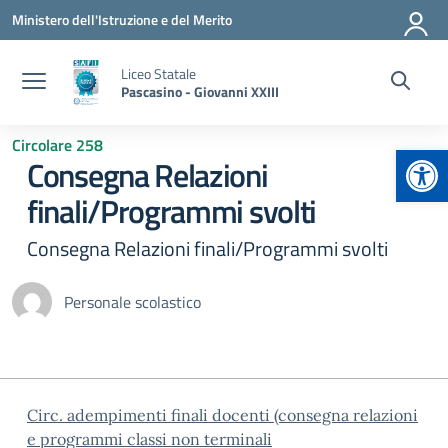
Vai ai contenuti
Vai al menu di navigazione
Vai al footer
Ministero dell'Istruzione e del Merito
Liceo Statale
Pascasino - Giovanni XXIII
Circolare 258
Apr
Consegna Relazioni
finali/Programmi svolti
Consegna Relazioni finali/Programmi svolti
Personale scolastico
Circ. adempimenti finali docenti (consegna relazioni
e programmi classi non terminali