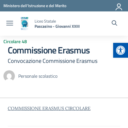
Vai ai contenuti
Vai al menu di navigazione
Vai al footer
Ministero dell'Istruzione e del Merito
Liceo Statale
Pascasino - Giovanni XXIII
Circolare 48
Apr
Commissione Erasmus
Convocazione Commissione Erasmus
Personale scolastico
COMMISSIONE ERASMUS CIRCOLARE