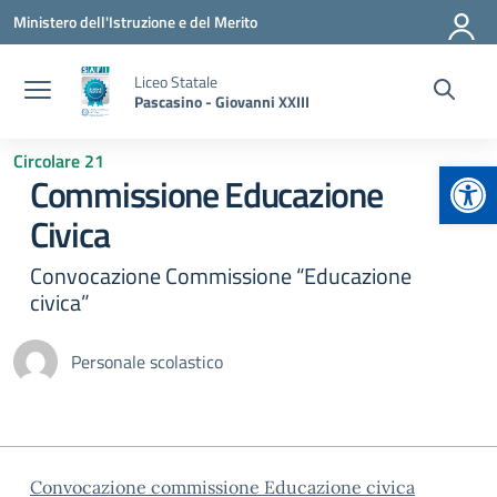
Vai ai contenuti
Vai al menu di navigazione
Vai al footer
Ministero dell'Istruzione e del Merito
Liceo Statale
Pascasino - Giovanni XXIII
Circolare 21
Apr
Commissione Educazione
Civica
Convocazione Commissione “Educazione
civica”
Personale scolastico
Convocazione commissione Educazione civica