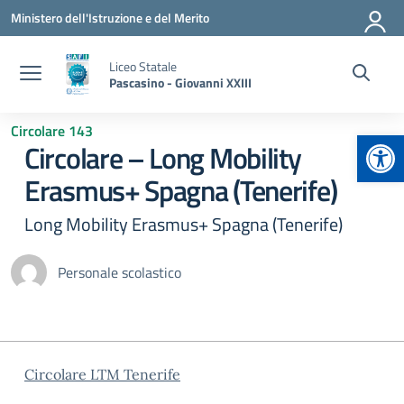
Vai ai contenuti
Vai al menu di navigazione
Vai al footer
Ministero dell'Istruzione e del Merito
Liceo Statale
Pascasino - Giovanni XXIII
Circolare 143
Apr
Circolare – Long Mobility
Erasmus+ Spagna (Tenerife)
Long Mobility Erasmus+ Spagna (Tenerife)
Personale scolastico
Circolare LTM Tenerife