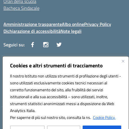
Orari della scuola
Bacheca Sindacale
Amministrazione trasparente
Albo online
Privacy Policy
Dichiarazione di accessibilità
Note legali
Seguici su:
Indirizzo:
Cookies e altri strumenti di tracciamento
Via Vaccari n.5 e Via Falcone n.20 - 91025 Marsala
Centralino:
09231928988
Email:
tppm03000q@istruzione.it
Il nostro Istituto non utilizza strumenti di profilazione degli utenti -
Posta elettronica certificata (PEC):
tppm03000q@pec.istruzione.it
sono utilizzati esclusivamente cookies tecnici necessari al
Codice fiscale: 82004490817
corretto funzionamento del sito, alla fruibilità dei servizi
Codice meccanografico:
TPPM03000Q
istituzionali e alla sua accessibilità – sono utilizzati, inoltre,
strumenti statistici anonimizzati messi a disposizione da Web
Analytics Italia.
Hosting & Powered by 3D Solution S.r.l.
Per saperne di più sul nostro sito, consulta la ns.
Cookie Policy.
Concept & Design by Designers Italia