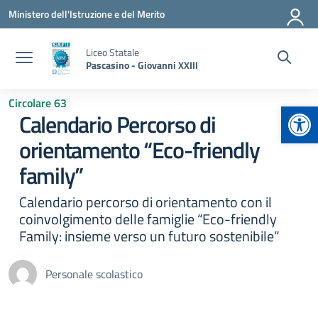
Vai ai contenuti
Vai al menu di navigazione
Vai al footer
Ministero dell'Istruzione e del Merito
Liceo Statale
Pascasino - Giovanni XXIII
Circolare 63
Apr
Calendario Percorso di
orientamento “Eco-friendly
family”
Calendario percorso di orientamento con il
coinvolgimento delle famiglie “Eco-friendly
Family: insieme verso un futuro sostenibile”
Personale scolastico