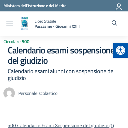
Vai ai contenuti
Vai al menu di navigazione
Vai al footer
Ministero dell'Istruzione e del Merito
Liceo Statale
Pascasino - Giovanni XXIII
Circolare 500
Apr
Calendario esami sospensione
del giudizio
Calendario esami alunni con sospensione del
giudizio
Personale scolastico
500 Calendario Esami Sospensione del giudizio (1)