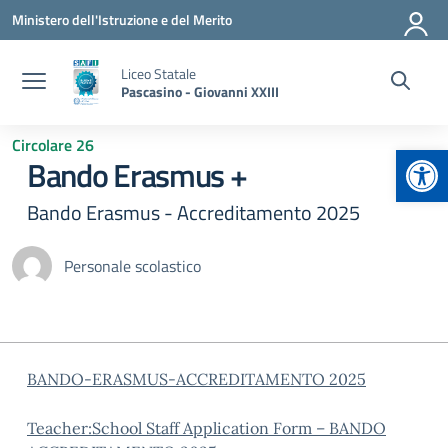
Vai ai contenuti
Vai al menu di navigazione
Vai al footer
Ministero dell'Istruzione e del Merito
Liceo Statale
Pascasino - Giovanni XXIII
Circolare 26
Apr
Bando Erasmus +
Bando Erasmus - Accreditamento 2025
Personale scolastico
BANDO-ERASMUS-ACCREDITAMENTO 2025
Teacher:School Staff Application Form – BANDO