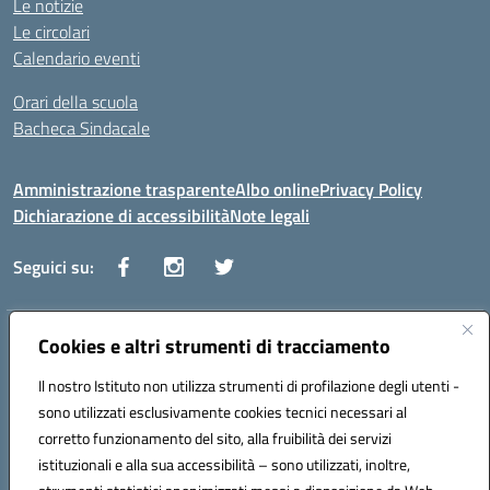
Le notizie
Le circolari
Calendario eventi
Orari della scuola
Bacheca Sindacale
Amministrazione trasparente
Albo online
Privacy Policy
Dichiarazione di accessibilità
Note legali
Seguici su:
Indirizzo:
Cookies e altri strumenti di tracciamento
Via Vaccari n.5 e Via Falcone n.20 - 91025 Marsala
Centralino:
09231928988
Email:
tppm03000q@istruzione.it
Il nostro Istituto non utilizza strumenti di profilazione degli utenti -
Posta elettronica certificata (PEC):
tppm03000q@pec.istruzione.it
sono utilizzati esclusivamente cookies tecnici necessari al
Codice fiscale: 82004490817
corretto funzionamento del sito, alla fruibilità dei servizi
Codice meccanografico:
TPPM03000Q
istituzionali e alla sua accessibilità – sono utilizzati, inoltre,