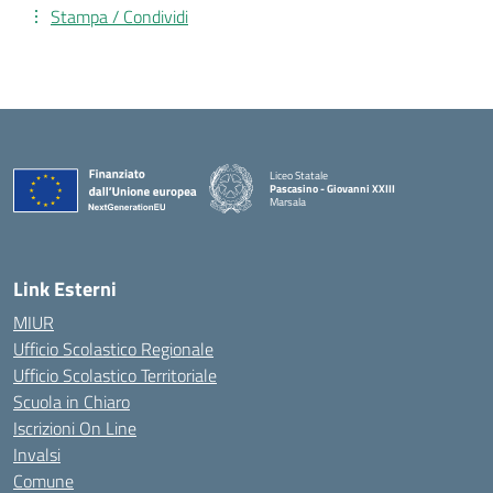
Stampa / Condividi
Liceo Statale
Pascasino - Giovanni XXIII
Marsala
— Visita la pagina iniziale della scuola
Link Esterni
MIUR
Ufficio Scolastico Regionale
Ufficio Scolastico Territoriale
Scuola in Chiaro
Iscrizioni On Line
Invalsi
Comune