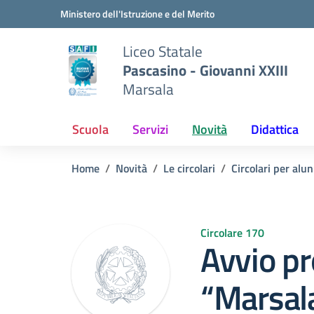
Vai ai contenuti
Vai al menu di navigazione
Vai al footer
Ministero dell'Istruzione e del Merito
Liceo Statale
Pascasino - Giovanni XXIII
Marsala
Scuola
Servizi
Novità
Didattica
Home
Novità
Le circolari
Circolari per alun
Circolare 170
Avvio pr
“Marsala: