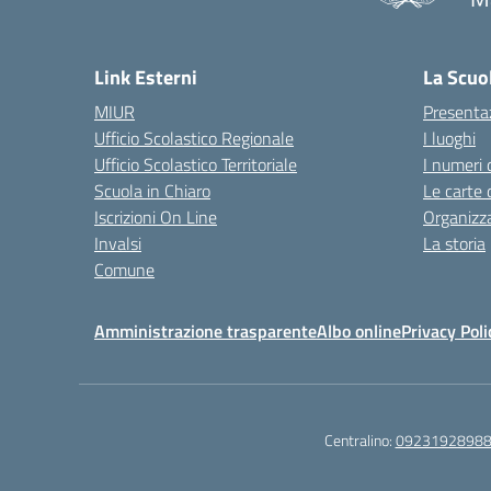
— 
Link Esterni
La Scuo
MIUR
Presenta
Ufficio Scolastico Regionale
I luoghi
Ufficio Scolastico Territoriale
I numeri 
Scuola in Chiaro
Le carte 
Iscrizioni On Line
Organizz
Invalsi
La storia
Comune
Amministrazione trasparente
Albo online
Privacy Poli
Centralino:
0923192898