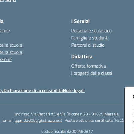
Visita la pagina iniziale della scuola
la
I Servizi
zione
Personale scolastico
Famiglie e studenti
della scuola
Percorsi di studio
della scuola
Didattica
azione
Offerta formativa
I progetti delle classi
cy
Dichiarazione di accessibilità
Note legali
Indirizzo:
Via Vaccari n.5 e Via Falcone n.20 - 91025 Marsala
8
Email:
tppm03000q@istruzione.it
Posta elettronica certificata (PEC):
tppm
Codice fiscale: 82004490817