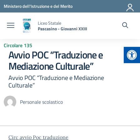
Vai ai contenuti
Vai al menu di navigazione
Vai al footer
Ministero dell'Istruzione e del Merito
Liceo Statale
Pascasino - Giovanni XXIII
Circolare 135
Apr
Avvio POC “Traduzione e
Mediazione Culturale”
Avvio POC “Traduzione e Mediazione
Culturale”
Personale scolastico
Circ avvio Poc traduzione