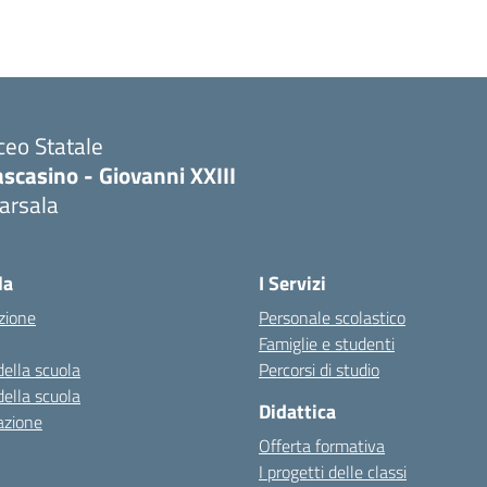
ceo Statale
scasino - Giovanni XXIII
arsala
Visita la pagina iniziale della scuola
la
I Servizi
zione
Personale scolastico
Famiglie e studenti
della scuola
Percorsi di studio
della scuola
Didattica
azione
Offerta formativa
I progetti delle classi