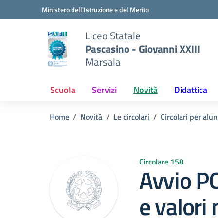
Vai ai contenuti
Vai al menu di navigazione
Vai al footer
Ministero dell'Istruzione e del Merito
Liceo Statale
Pascasino - Giovanni XXIII
Marsala
Scuola
Servizi
Novità
Didattica
Home
Novità
Le circolari
Circolari per alun
Circolare 158
Avvio PO
e valori