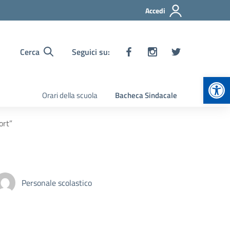
Accedi
Cerca
Seguici su:
Apr
Orari della scuola
Bacheca Sindacale
ort”
Personale scolastico