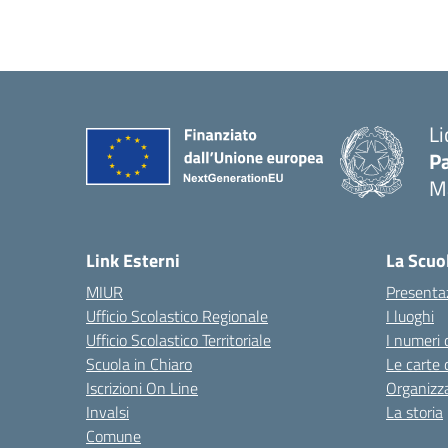
Li
Pa
M
— 
Link Esterni
La Scuo
MIUR
Presenta
Ufficio Scolastico Regionale
I luoghi
Ufficio Scolastico Territoriale
I numeri 
Scuola in Chiaro
Le carte 
Iscrizioni On Line
Organizz
Invalsi
La storia
Comune