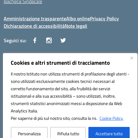
Bacheca Sindacale
Amministrazione trasparente
Albo online
Privacy Policy
Dichiarazione di accessibilità
Note legali
Seguici su:
Indirizzo:
Cookies e altri strumenti di tracciamento
Via Vaccari n.5 e Via Falcone n.20 - 91025 Marsala
Centralino:
09231928988
Email:
tppm03000q@istruzione.it
Il nostro Istituto non utilizza strumenti di profilazione degli utenti -
Posta elettronica certificata (PEC):
tppm03000q@pec.istruzione.it
sono utilizzati esclusivamente cookies tecnici necessari al
Codice fiscale: 82004490817
corretto funzionamento del sito, alla fruibilità dei servizi
Codice meccanografico:
TPPM03000Q
istituzionali e alla sua accessibilità – sono utilizzati, inoltre,
strumenti statistici anonimizzati messi a disposizione da Web
Analytics Italia.
Hosting & Powered by 3D Solution S.r.l.
Per saperne di più sul nostro sito, consulta la ns.
Cookie Policy.
Concept & Design by Designers Italia
Personalizza
Rifiuta tutto
Accettare tutto