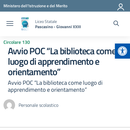
Vai ai contenuti
Vai al menu di navigazione
Vai al footer
Ministero dell'Istruzione e del Merito
Liceo Statale
Pascasino - Giovanni XXIII
Circolare 130
Apr
Avvio POC “La biblioteca come
luogo di apprendimento e
orientamento”
Avvio POC “La biblioteca come luogo di
apprendimento e orientamento”
Personale scolastico