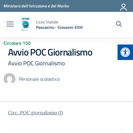
Vai ai contenuti
Vai al menu di navigazione
Vai al footer
Ministero dell'Istruzione e del Merito
Liceo Statale
Pascasino - Giovanni XXIII
Circolare 150
Apr
Avvio POC Giornalismo
Avvio POC Giornalismo
Personale scolastico
Circ. POC giornalismo (1)