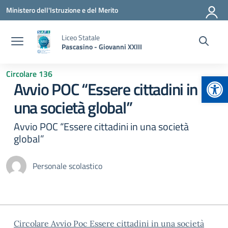
Vai ai contenuti
Vai al menu di navigazione
Vai al footer
Ministero dell'Istruzione e del Merito
Liceo Statale
Pascasino - Giovanni XXIII
Circolare 136
Apr
Avvio POC “Essere cittadini in
una società global”
Avvio POC “Essere cittadini in una società
global”
Personale scolastico
Circolare Avvio Poc Essere cittadini in una società