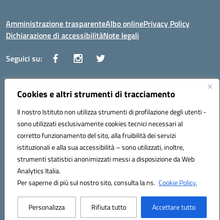
Amministrazione trasparente
Albo online
Privacy Policy
Dichiarazione di accessibilità
Note legali
Seguici su:
Indirizzo:
Cookies e altri strumenti di tracciamento
Via Vaccari n.5 e Via Falcone n.20 - 91025 Marsala
Centralino:
09231928988
Email:
tppm03000q@istruzione.it
Il nostro Istituto non utilizza strumenti di profilazione degli utenti -
Posta elettronica certificata (PEC):
tppm03000q@pec.istruzione.it
sono utilizzati esclusivamente cookies tecnici necessari al
Codice fiscale: 82004490817
corretto funzionamento del sito, alla fruibilità dei servizi
Codice meccanografico:
TPPM03000Q
istituzionali e alla sua accessibilità – sono utilizzati, inoltre,
strumenti statistici anonimizzati messi a disposizione da Web
Analytics Italia.
Hosting & Powered by 3D Solution S.r.l.
Per saperne di più sul nostro sito, consulta la ns.
Cookie Policy.
Concept & Design by Designers Italia
Personalizza
Rifiuta tutto
Accettare tutto