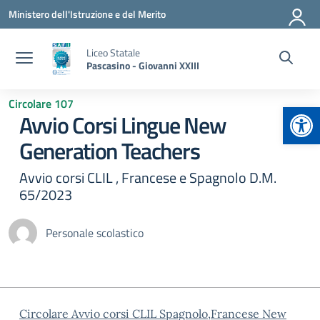
Vai ai contenuti
Vai al menu di navigazione
Vai al footer
Ministero dell'Istruzione e del Merito
Liceo Statale
Pascasino - Giovanni XXIII
Circolare 107
Apr
Avvio Corsi Lingue New
Generation Teachers
Avvio corsi CLIL , Francese e Spagnolo D.M.
65/2023
Personale scolastico
Circolare Avvio corsi CLIL Spagnolo,Francese New