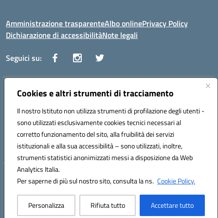
Amministrazione trasparente
Albo online
Privacy Policy
Dichiarazione di accessibilità
Note legali
Seguici su:
Indirizzo:
Cookies e altri strumenti di tracciamento
Via Vaccari n.5 e Via Falcone n.20 - 91025 Marsala
Centralino:
09231928988
Email:
tppm03000q@istruzione.it
Il nostro Istituto non utilizza strumenti di profilazione degli utenti -
Posta elettronica certificata (PEC):
tppm03000q@pec.istruzione.it
sono utilizzati esclusivamente cookies tecnici necessari al
Codice fiscale: 82004490817
corretto funzionamento del sito, alla fruibilità dei servizi
Codice meccanografico:
TPPM03000Q
istituzionali e alla sua accessibilità – sono utilizzati, inoltre,
strumenti statistici anonimizzati messi a disposizione da Web
Analytics Italia.
Hosting & Powered by 3D Solution S.r.l.
Per saperne di più sul nostro sito, consulta la ns.
Cookie Policy.
Concept & Design by Designers Italia
Personalizza
Rifiuta tutto
Accettare tutto