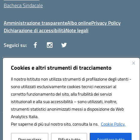
Bacheca Sindacale
Amministrazione trasparente
Albo online
Privacy Policy
Dichiarazione di accessibilità
Note legali
Seguici su:
Indirizzo:
Cookies e altri strumenti di tracciamento
Via Vaccari n.5 e Via Falcone n.20 - 91025 Marsala
Centralino:
09231928988
Email:
tppm03000q@istruzione.it
Il nostro Istituto non utilizza strumenti di profilazione degli utenti -
Posta elettronica certificata (PEC):
tppm03000q@pec.istruzione.it
sono utilizzati esclusivamente cookies tecnici necessari al
Codice fiscale: 82004490817
corretto funzionamento del sito, alla fruibilità dei servizi
Codice meccanografico:
TPPM03000Q
istituzionali e alla sua accessibilità – sono utilizzati, inoltre,
strumenti statistici anonimizzati messi a disposizione da Web
Analytics Italia.
Hosting & Powered by 3D Solution S.r.l.
Per saperne di più sul nostro sito, consulta la ns.
Cookie Policy.
Concept & Design by Designers Italia
Personalizza
Rifiuta tutto
Accettare tutto