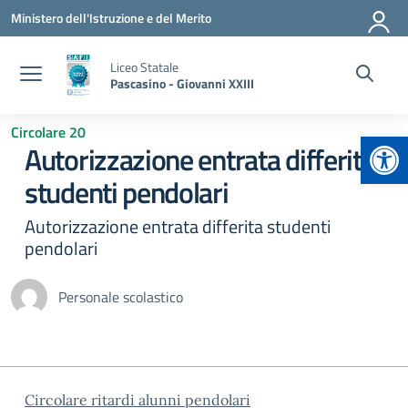
Vai ai contenuti
Vai al menu di navigazione
Vai al footer
Ministero dell'Istruzione e del Merito
Liceo Statale
Pascasino - Giovanni XXIII
Circolare 20
Apr
Autorizzazione entrata differita
studenti pendolari
Autorizzazione entrata differita studenti
pendolari
Personale scolastico
Circolare ritardi alunni pendolari