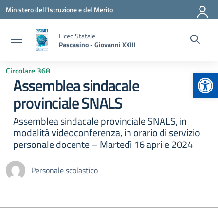
Vai ai contenuti
Vai al menu di navigazione
Vai al footer
Ministero dell'Istruzione e del Merito
Liceo Statale
Pascasino - Giovanni XXIII
Circolare 368
Apr
Assemblea sindacale
provinciale SNALS
Assemblea sindacale provinciale SNALS, in
modalità videoconferenza, in orario di servizio
personale docente – Martedì 16 aprile 2024
Personale scolastico