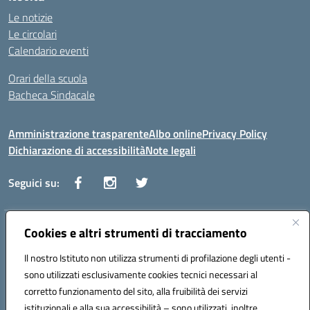
Le notizie
Le circolari
Calendario eventi
Orari della scuola
Bacheca Sindacale
Amministrazione trasparente
Albo online
Privacy Policy
Dichiarazione di accessibilità
Note legali
Seguici su:
Indirizzo:
Cookies e altri strumenti di tracciamento
Via Vaccari n.5 e Via Falcone n.20 - 91025 Marsala
Centralino:
09231928988
Email:
tppm03000q@istruzione.it
Il nostro Istituto non utilizza strumenti di profilazione degli utenti -
Posta elettronica certificata (PEC):
tppm03000q@pec.istruzione.it
sono utilizzati esclusivamente cookies tecnici necessari al
Codice fiscale: 82004490817
corretto funzionamento del sito, alla fruibilità dei servizi
Codice meccanografico:
TPPM03000Q
istituzionali e alla sua accessibilità – sono utilizzati, inoltre,