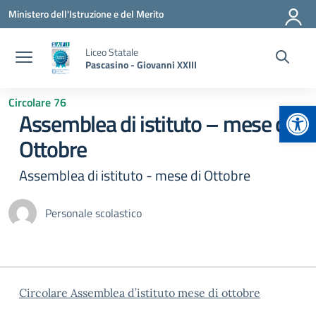
Vai ai contenuti
Vai al menu di navigazione
Vai al footer
Ministero dell'Istruzione e del Merito
Liceo Statale
Pascasino - Giovanni XXIII
Circolare 76
Apr
Assemblea di istituto – mese di
Ottobre
Assemblea di istituto - mese di Ottobre
Personale scolastico
Circolare Assemblea d’istituto mese di ottobre