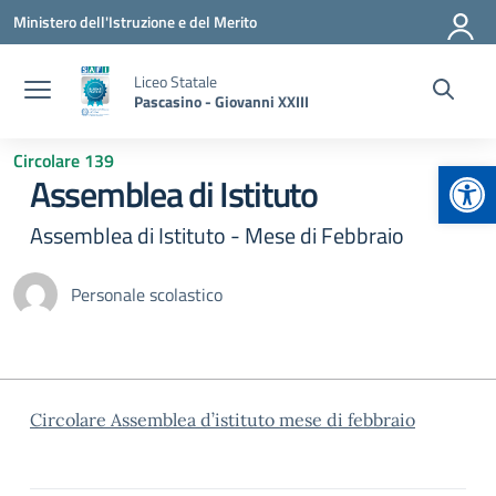
Vai ai contenuti
Vai al menu di navigazione
Vai al footer
Ministero dell'Istruzione e del Merito
Liceo Statale
Pascasino - Giovanni XXIII
Circolare 139
Apr
Assemblea di Istituto
Assemblea di Istituto - Mese di Febbraio
Personale scolastico
Circolare Assemblea d’istituto mese di febbraio