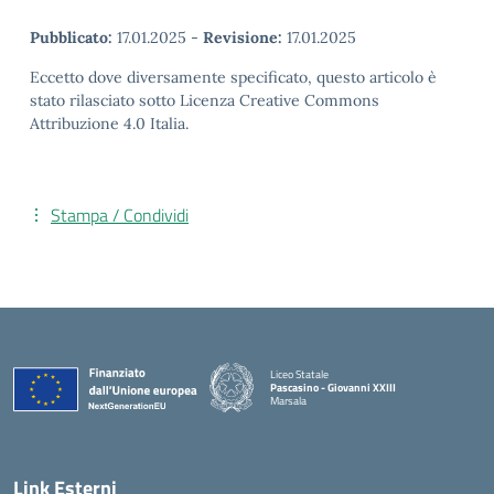
Pubblicato:
17.01.2025
-
Revisione:
17.01.2025
Eccetto dove diversamente specificato, questo articolo è
stato rilasciato sotto Licenza Creative Commons
Attribuzione 4.0 Italia.
Stampa / Condividi
Liceo Statale
Pascasino - Giovanni XXIII
Marsala
— Visita la pagina iniziale della scuola
Link Esterni