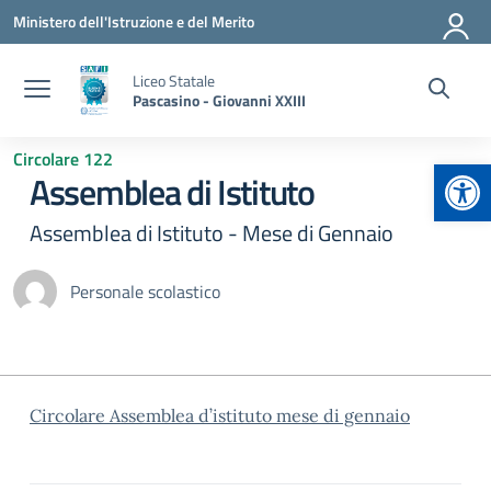
Vai ai contenuti
Vai al menu di navigazione
Vai al footer
Ministero dell'Istruzione e del Merito
Liceo Statale
Pascasino - Giovanni XXIII
Circolare 122
Apr
Assemblea di Istituto
Assemblea di Istituto - Mese di Gennaio
Personale scolastico
Circolare Assemblea d’istituto mese di gennaio