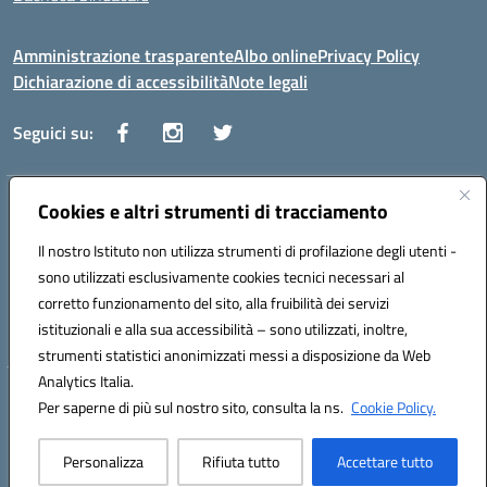
Amministrazione trasparente
Albo online
Privacy Policy
Dichiarazione di accessibilità
Note legali
Seguici su:
Indirizzo:
Cookies e altri strumenti di tracciamento
Via Vaccari n.5 e Via Falcone n.20 - 91025 Marsala
Centralino:
09231928988
Email:
tppm03000q@istruzione.it
Il nostro Istituto non utilizza strumenti di profilazione degli utenti -
Posta elettronica certificata (PEC):
tppm03000q@pec.istruzione.it
sono utilizzati esclusivamente cookies tecnici necessari al
Codice fiscale: 82004490817
corretto funzionamento del sito, alla fruibilità dei servizi
Codice meccanografico:
TPPM03000Q
istituzionali e alla sua accessibilità – sono utilizzati, inoltre,
strumenti statistici anonimizzati messi a disposizione da Web
Analytics Italia.
Hosting & Powered by 3D Solution S.r.l.
Per saperne di più sul nostro sito, consulta la ns.
Cookie Policy.
Concept & Design by Designers Italia
Personalizza
Rifiuta tutto
Accettare tutto