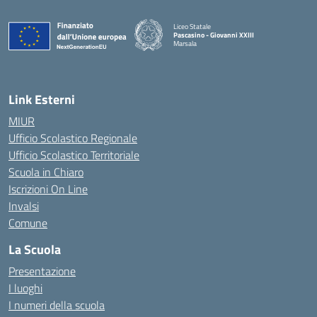
Liceo Statale
Pascasino - Giovanni XXIII
Marsala
— Visita la pagina iniziale della scuola
Link Esterni
MIUR
Ufficio Scolastico Regionale
Ufficio Scolastico Territoriale
Scuola in Chiaro
Iscrizioni On Line
Invalsi
Comune
La Scuola
Presentazione
I luoghi
I numeri della scuola