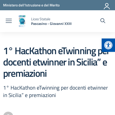
Vai ai contenuti
Vai al menu di navigazione
Vai al footer
Ministero dell'Istruzione e del Merito
Liceo Statale
Pascasino - Giovanni XXIII
Apr
1° HacKathon eTwinning per
docenti etwinner in Sicilia” e
premiazioni
1° HacKathon eTwinning per docenti etwinner
in Sicilia” e premiazioni