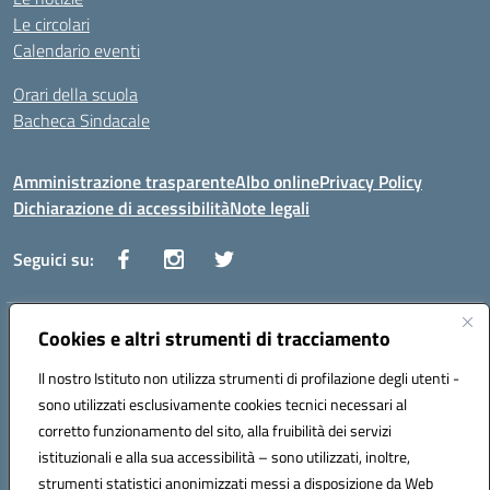
Le circolari
Calendario eventi
Orari della scuola
Bacheca Sindacale
Amministrazione trasparente
Albo online
Privacy Policy
Dichiarazione di accessibilità
Note legali
Seguici su:
Indirizzo:
Cookies e altri strumenti di tracciamento
Via Vaccari n.5 e Via Falcone n.20 - 91025 Marsala
Centralino:
09231928988
Email:
tppm03000q@istruzione.it
Il nostro Istituto non utilizza strumenti di profilazione degli utenti -
Posta elettronica certificata (PEC):
tppm03000q@pec.istruzione.it
sono utilizzati esclusivamente cookies tecnici necessari al
Codice fiscale: 82004490817
corretto funzionamento del sito, alla fruibilità dei servizi
Codice meccanografico:
TPPM03000Q
istituzionali e alla sua accessibilità – sono utilizzati, inoltre,
strumenti statistici anonimizzati messi a disposizione da Web